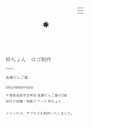
粋ちょん - ロゴ制作
Client :
後藤だんご屋
http://gotodangoya.com
千葉県成田市甘味処 後藤だんご屋の2階
絵付け体験・物販スペース 粋ちょん
メインロゴ、サブロゴを制作いたしました。