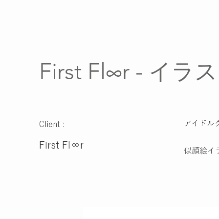
First Fl∞r - 
アイドルグル
Client :
First Fl∞r
似顔絵イ